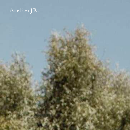
AtelierJR.
Contact
Sacramento, California
123.456.7890